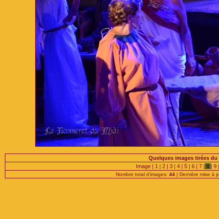
Quelques images tirées du (
Image |
1
|
2
|
3
|
4
|
5
|
6
|
7
|
8
|
9
Nombre total d'images:
44
| Dernière mise à j