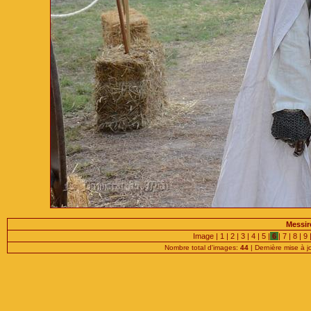
Messire
Image |
1
|
2
|
3
|
4
|
5
|
6
|
7
|
8
|
9
Nombre total d'images:
44
| Dernière mise à j