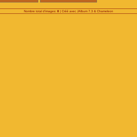
Nombre total d'images:
8
| Créé avec
JAlbum 7.3
&
Chameleon