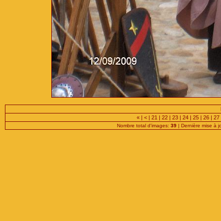
«
|
<
|
21
|
22
|
23
|
24
|
25
|
26
|
27
Nombre total d'images:
39
| Dernière mise à j