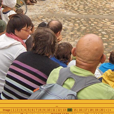
...
Image |
1
|
2
|
3
|
4
|
5
|
6
|
7
|
8
|
9
|
10
|
11
|
12
|
13
|
14
|
15
|
16
|
17
|
18
|
19
|
20
|
>
|
»